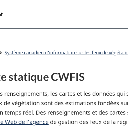
Passer
Passer
Passer
au
à
à
/
contenu
« Au
la
Government
principal
sujet
version
of
du
HTML
Canada
gouvernement »
simplifiée
Système canadien d'information sur les feux de végétati
te statique CWFIS
s renseignements, les cartes et les données qui
x de végétation sont des estimations fondées su
u en temps réel. Des renseignements et des cartes
ite Web de l’agence
de gestion des feux de la régi