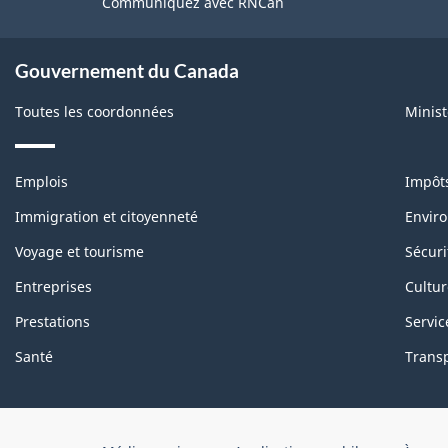
de
Communiquez avec RNCan
ce
À
site
Gouvernement du Canada
propos
de
Toutes les coordonnées
Minist
ce
site
Thèmes
Emplois
Impôt
et
sujets
Immigration et citoyenneté
Enviro
Voyage et tourisme
Sécuri
Entreprises
Cultur
Prestations
Servic
Santé
Transp