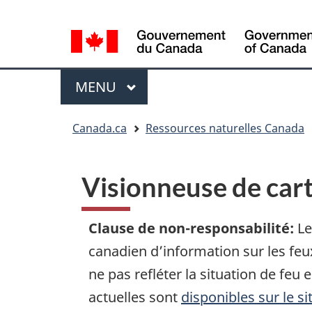
Sélection
de
la
Menu
langue
MENU
PRINCIPAL
Vous
Canada.ca
Ressources naturelles Canada
êtes
ici
:
Visionneuse de car
Clause de non-responsabilité
:
Le
canadien d’information sur les feu
ne pas refléter la situation de fe
actuelles sont
disponibles sur le s