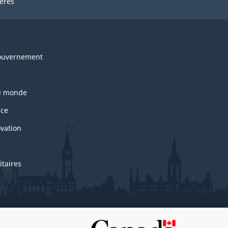
ières
ouvernement
le monde
nce
ovation
itaires