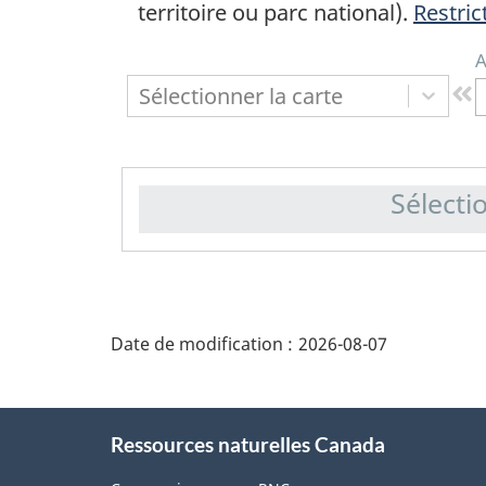
territoire ou parc national).
Restric
A
Sélectionner la carte
Sélecti
"Détails
de
Date de modification :
2026-08-07
la
page"
À
Ressources naturelles Canada
propos